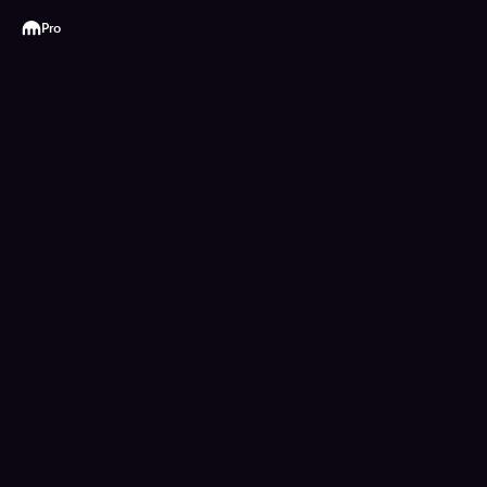
Kraken
Pro