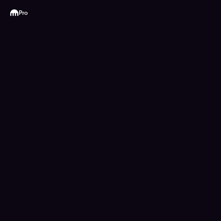
Kraken
Pro