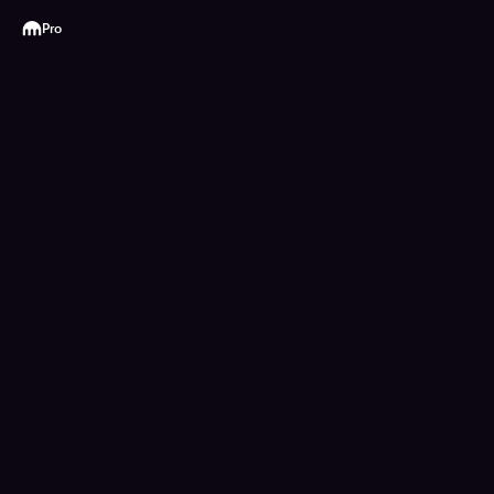
Kraken
Pro