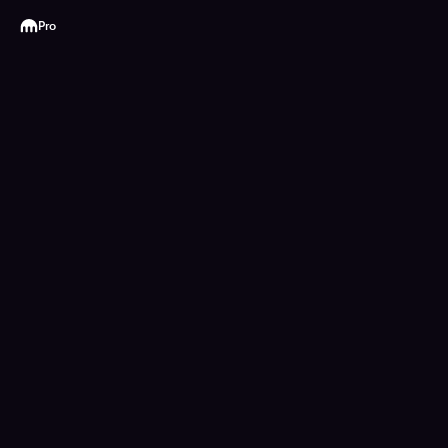
Kraken
Pro