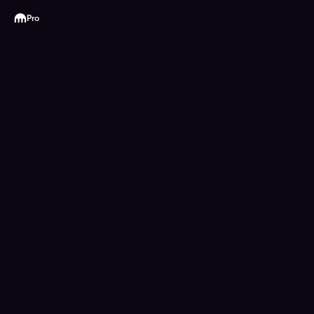
Kraken
Pro