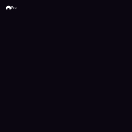
Kraken
Pro