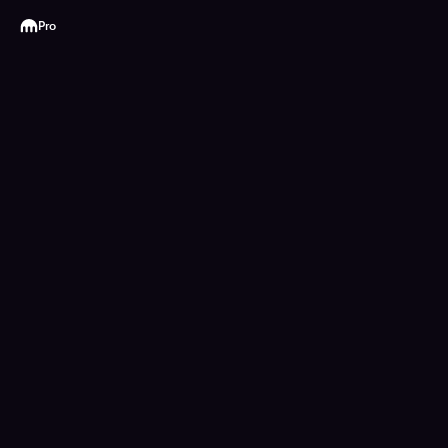
Kraken
Pro