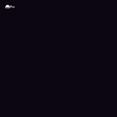
Kraken
Pro