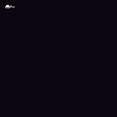
Kraken
Pro