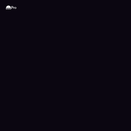
Kraken
Pro