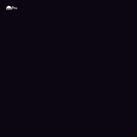
Kraken
Pro