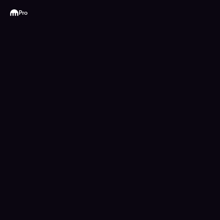
Kraken
Pro