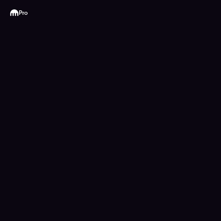
Kraken
Pro