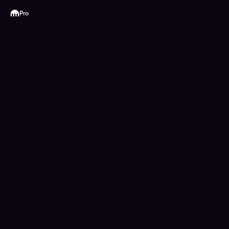
Kraken
Pro