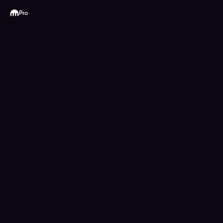
Kraken
Pro