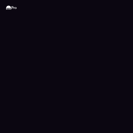
Kraken
Pro