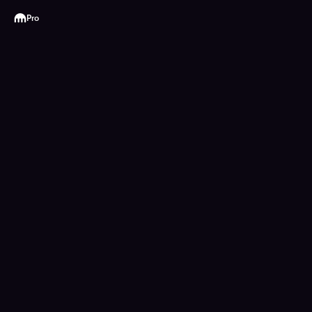
Kraken
Pro