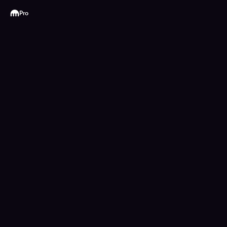
Kraken
Pro