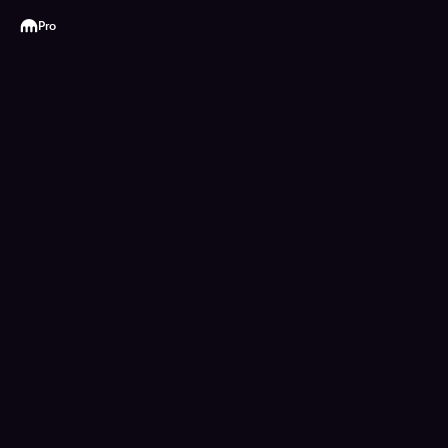
Kraken
Pro