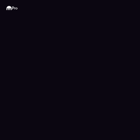
Kraken
Pro