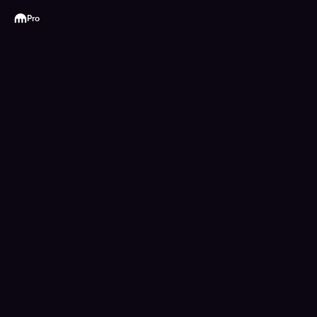
Kraken
Pro