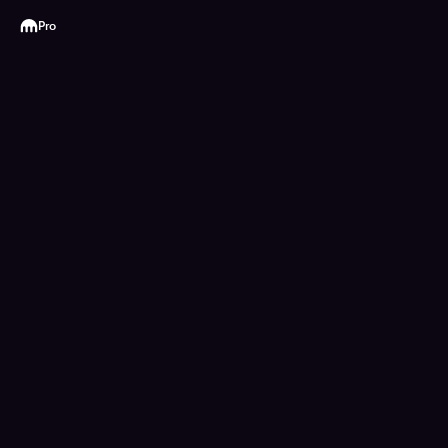
Kraken
Pro