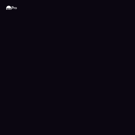
Kraken
Pro