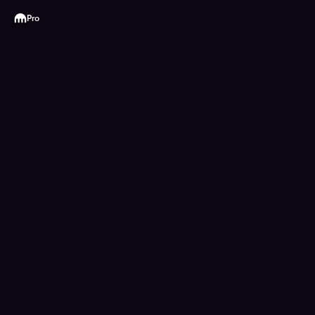
Kraken
Pro