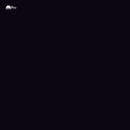
Kraken
Pro