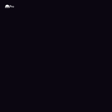
Kraken
Pro