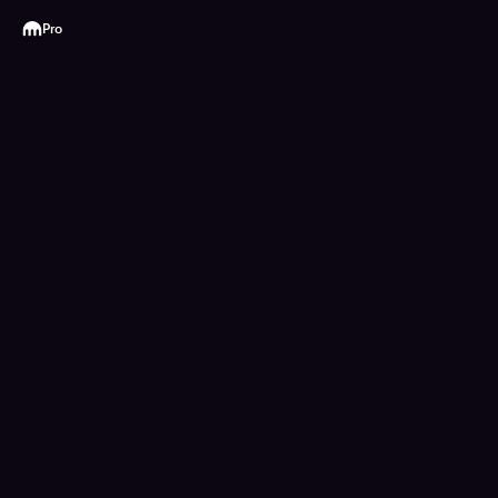
Kraken
Pro