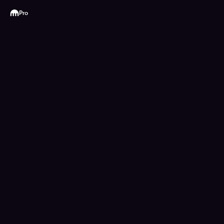
Kraken
Pro