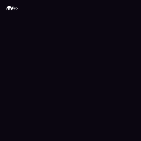
Kraken
Pro