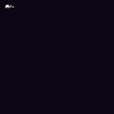
Kraken
Pro