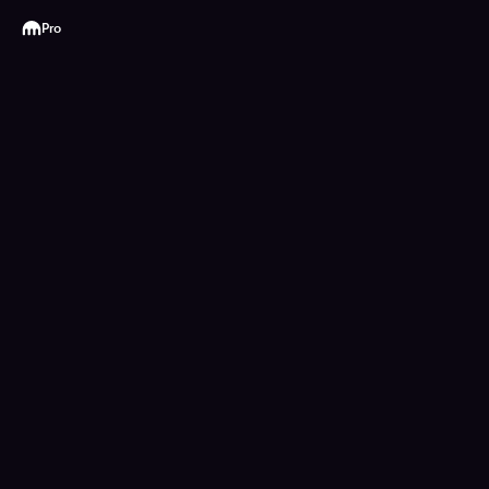
Kraken
Pro