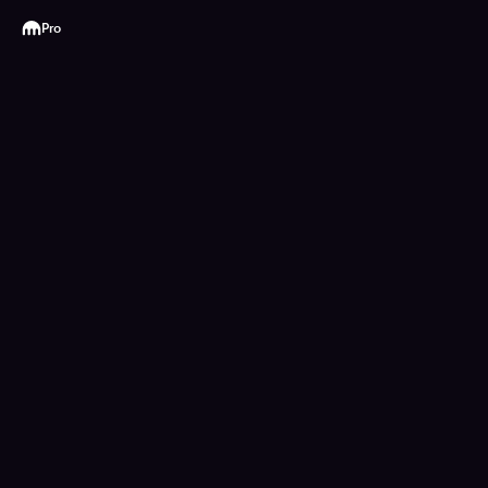
Kraken
Pro