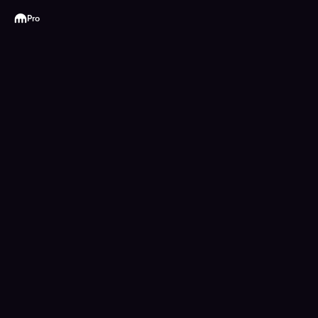
Kraken
Pro