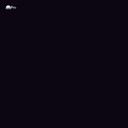
Kraken
Pro