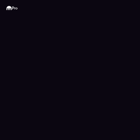
Kraken
Pro