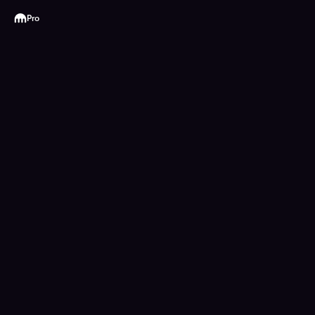
Kraken
Pro