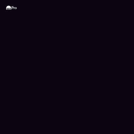
Kraken
Pro