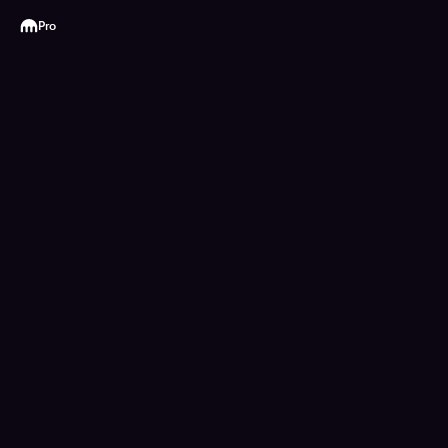
Kraken
Pro