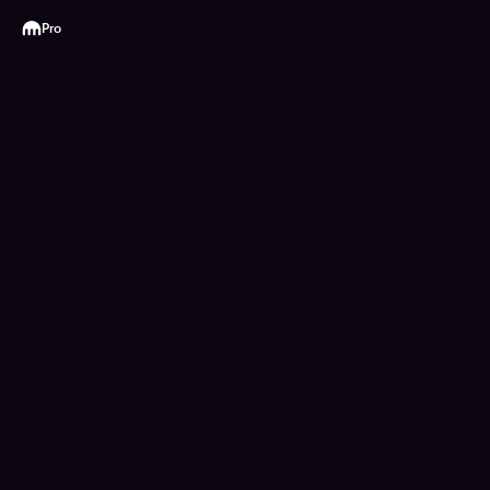
Kraken
Pro