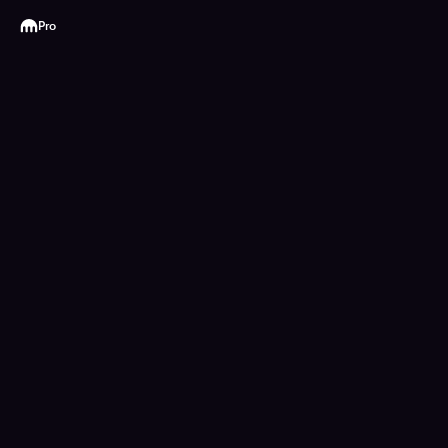
Kraken
Pro