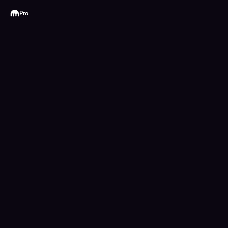
Kraken
Pro