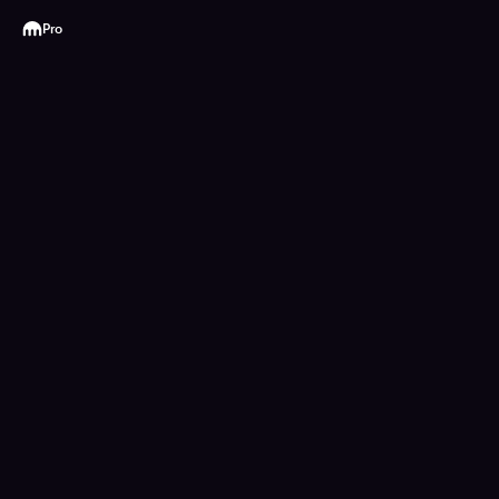
Kraken
Pro