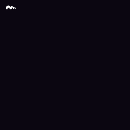
Kraken
Pro