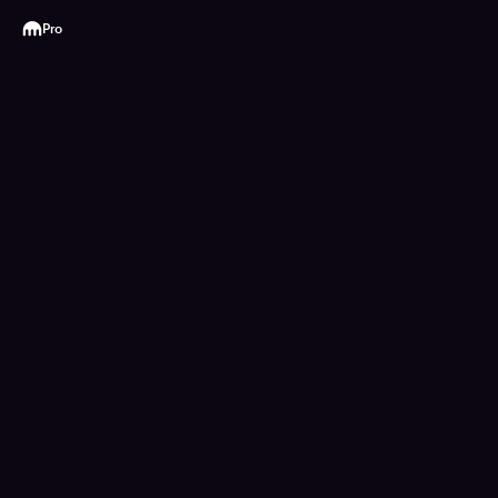
Kraken
Pro