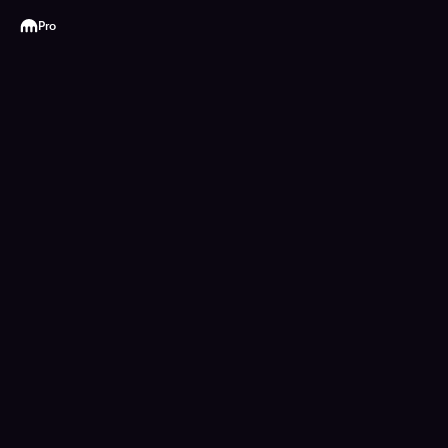
Kraken
Pro