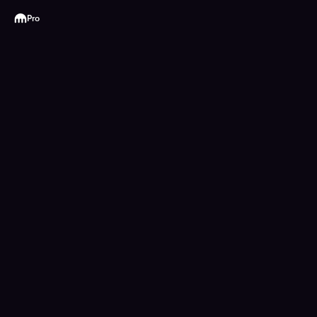
Kraken
Pro