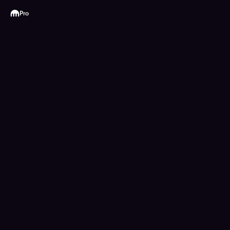
Kraken
Pro