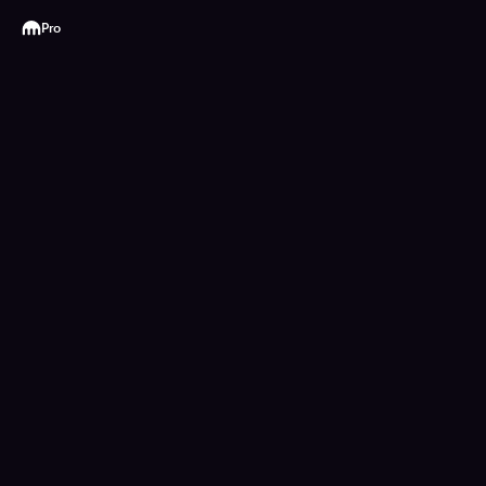
Kraken
Pro