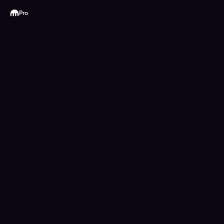
Kraken
Pro