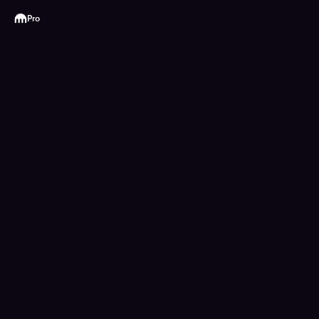
Kraken
Pro